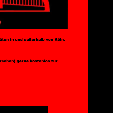
äten in und außerhalb von Köln. 
 
ersehen) gerne kostenlos zur 