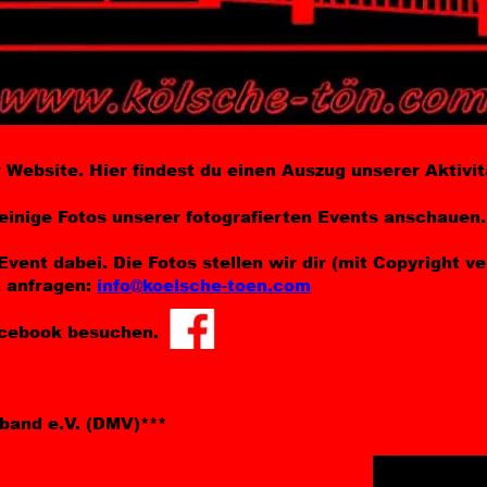
Website. Hier findest du einen Auszug unserer Aktivit
einige Fotos unserer fotografierten Events anschauen.
vent dabei. Die Fotos stellen wir dir (mit Copyright v
 anfragen: 
info@koelsche-toen.com
acebook besuchen.
band e.V. (DMV)***