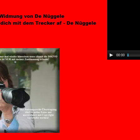
Widmung von De Nüggele
l dich mit dem Trecker af - De Nüggele
00:00