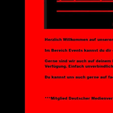
Herzlich Willkommen auf unserer 
Im Bereich Events kannst du dir 
Gerne sind wir auch auf deinem E
Verfügung. Einfach unverbindlich
Du kannst uns auch gerne auf f
***Mitglied Deutscher Medienver